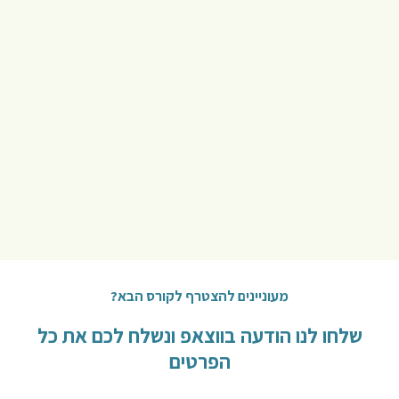
ת
ש
ל
י
"
יפעת
גולני
נהרי
קורס
הצילום
הבסיסי
מעוניינים להצטרף לקורס הבא?
שלחו לנו הודעה בווצאפ ונשלח לכם את כל
הפרטים