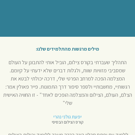
מילים מרגשות מהתלמידים שלנו:
התהליך שעברתי בקורס צילום, הוביל אותי להתבונן על העולם
שמסביבי מזוויות שוות, ולגלות דברים שלא ידעתי על קיומם.
המצלמה הפכה למרחב הפרטי שלי, דרכה יכולתי לבטא את
רגשותיי, מחשבותיי ולספר סיפור דרך התמונות. פייר פאולין אמר:
הצלם, העולם, הצילום והמצלמה הופכים לאחד" - זו החוויה האישית
שלי"
יפעת גולני נהרי
קורס הצילום הבסיסי
ללמוד עם יפתח חבלין הינה הרבה מעבר ללימוד יכולות הצילום,