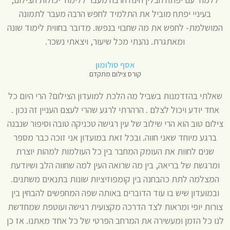
בעיניי יפתח מוביל את התלמיד לחפש הרבה מעבר לתמונה
המושלמת- לחפש את מה שחבוי בנפשו. מדובר בחווית לימוד שונה
ומאתגרת. נהנתי מכל שיעור, ויצאתי נשכר.
אסף סולומון
קורס צילום מתקדם
שאלתי בהזדמנות בשביל מה הלכת למועדון הצילום? הרי היום כל
אחד יודע ויכול לצלם . הרהרתי לרגע שהרי לעצם העניין זה נכון .
צילום טוב הוא הרי שילוב של עין רגישה טכניקה טובה וסיפור שנבנה
ברגע מיוחד שאני חווה. ובכל זאת במועדון אני זוכה כבר מספר
שנים לחוות את העומק המחבר בין כל העולמות למהות יוצרת
ומרגשת של בריאה, בין מה שרואה העין למה שחווה הלב ושיודעת
המצלמה לתת כהבחנה בין קומפוזיציות שונות בתנאים משתנים.
ובמועדון שיש בו עוד הדוברים באותה שפה המחפשים להבחין בין
צורות יופי ומראות לצד הדרכה מקצועית רגישה ועוטפת שמחדשת
לנו כל הזמן ומעשירה את המרחב הפרטי של כל אחד מאתנו. אז כן