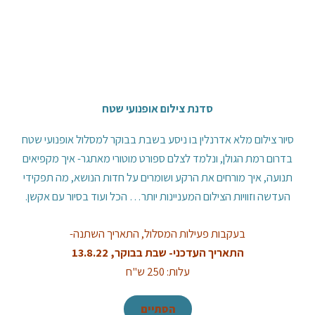
סדנת צילום אופנועי שטח
סיור צילום מלא אדרנלין בו ניסע בשבת בבוקר למסלול אופנועי שטח
בדרום רמת הגולן, ונלמד לצלם ספורט מוטורי מאתגר- איך מקפיאים
תנועה, איך מורחים את הרקע ושומרים על חדות הנושא, מה תפקידי
העדשה וזוויות הצילום המעניינות יותר… הכל ועוד בסיור עם אקשן.
בעקבות פעילות המסלול, התאריך השתנה-
התאריך העדכני- שבת בבוקר, 13.8.22
עלות: 250 ש"ח
הסתיים